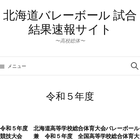
コ
北海道バレーボール 試合
ン
テ
結果速報サイト
ン
ツ
〜高校総体〜
へ
ス
検
キ
索:
メニュー
ッ
プ
令和５年度
令和５年度 北海道高等学校総合体育大会バレーボール
競技大会 兼 令和５年度 全国高等学校総合体育大