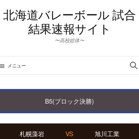
コ
北海道バレーボール 試合
ン
テ
結果速報サイト
ン
ツ
〜高校総体〜
へ
ス
検
キ
索:
メニュー
ッ
プ
B5(ブロック決勝)
札幌藻岩
VS
旭川工業