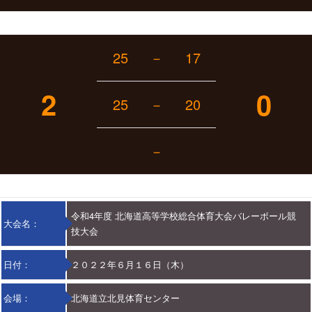
25
－
17
2
0
25
－
20
－
令和4年度 北海道高等学校総合体育大会バレーボール競
大会名：
技大会
日付：
２０２２年６月１６日（木）
会場：
北海道立北見体育センター