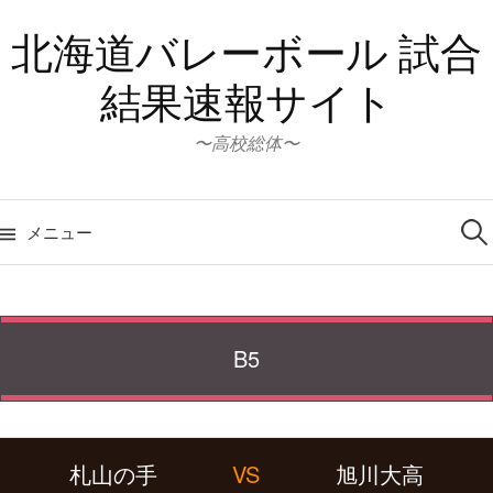
コ
北海道バレーボール 試合
ン
テ
結果速報サイト
ン
ツ
〜高校総体〜
へ
ス
検
キ
索:
メニュー
ッ
プ
B5
札山の手
VS
旭川大高