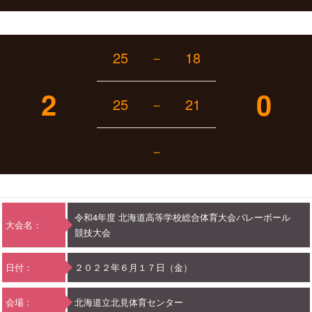
25
－
18
2
0
25
－
21
－
令和4年度 北海道高等学校総合体育大会バレーボール
大会名：
競技大会
日付：
２０２２年６月１７日（金）
会場：
北海道立北見体育センター