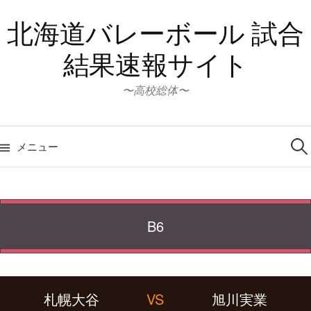
コ
北海道バレーボール 試合
ン
テ
結果速報サイト
ン
ツ
〜高校総体〜
へ
ス
検
キ
索:
メニュー
ッ
プ
B6
札幌大谷
VS
旭川実業