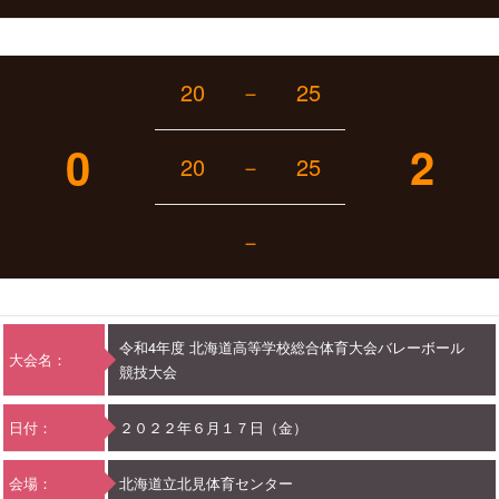
20
－
25
0
2
20
－
25
－
令和4年度 北海道高等学校総合体育大会バレーボール
大会名：
競技大会
日付：
２０２２年６月１７日（金）
会場：
北海道立北見体育センター