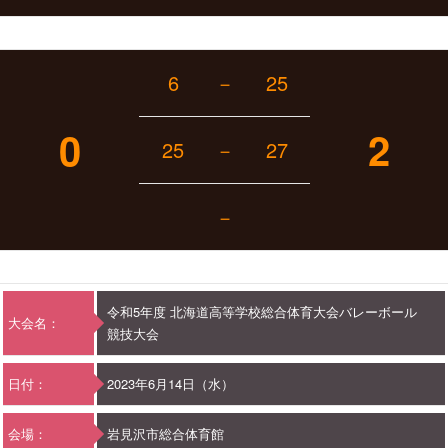
6
－
25
0
2
25
－
27
－
令和5年度 北海道高等学校総合体育大会バレーボール
大会名：
競技大会
日付：
2023年6月14日（水）
会場：
岩見沢市総合体育館