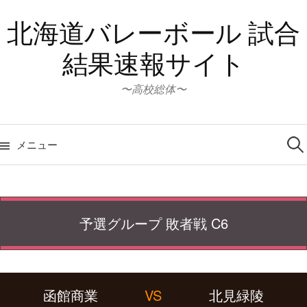
コ
北海道バレーボール 試合
ン
テ
結果速報サイト
ン
ツ
〜高校総体〜
へ
ス
検
キ
索:
メニュー
ッ
プ
予選グループ 敗者戦 C6
函館商業
VS
北見緑陵