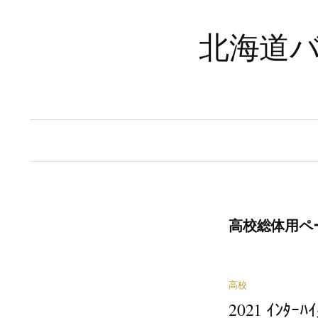
コ
ン
北海道バ
テ
ン
ツ
へ
ス
キ
ッ
プ
高校総体用ペ
高校
2021 ｲﾝﾀ