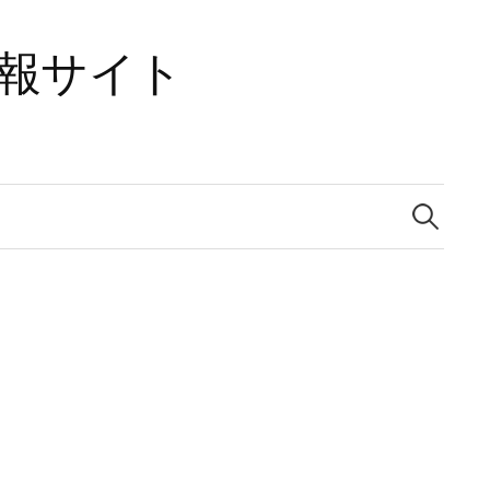
速報サイト
検
索: