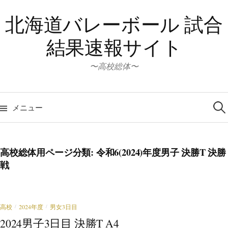
コ
北海道バレーボール 試合
ン
テ
結果速報サイト
ン
ツ
〜高校総体〜
へ
ス
検
キ
索:
メニュー
ッ
プ
高校総体用ページ分類:
令和6(2024)年度男子 決勝T 決勝
戦
高校
2024年度
男女3日目
/
/
2024男子3日目 決勝T A4